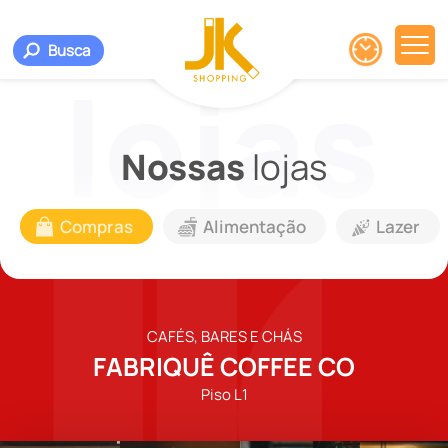
Busca
Nossas
lojas
Compras
Alimentação
Lazer
CAFÉS, BARES E CHÁS
FABRIQUÊ COFFEE CO
Piso L1