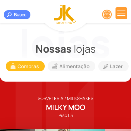
Busca
Nossas
lojas
Compras
Alimentação
Lazer
SORVETERIA / MILKSHAKES
MILKY MOO
Piso L3