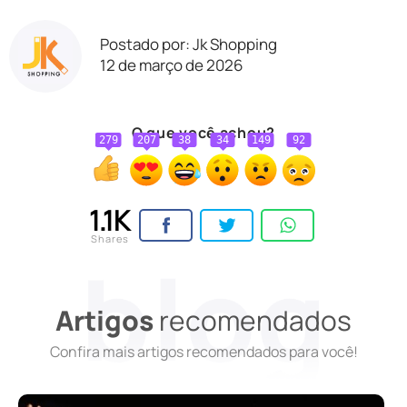
Postado por: Jk Shopping
12 de março de 2026
O que você achou?
279
207
38
34
149
92
1.1K
Shares
Artigos
recomendados
Confira mais artigos recomendados para você!