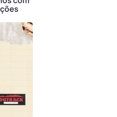
anos com
ações