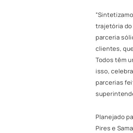
“Sintetizam
trajetória d
parceria sól
clientes, q
Todos têm u
isso, celebr
parcerias fei
superintend
Planejado pa
Pires e Sama