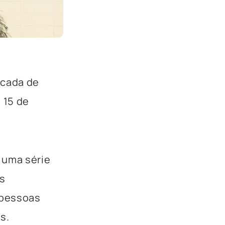
écada de
 15 de
 uma série
s
 pessoas
os.