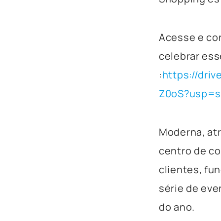
Acesse e con
celebrar es
:
https://dri
Z0oS?usp=s
Moderna, at
centro de co
clientes, fun
série de eve
do ano.