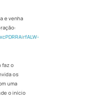
ca e venha
oração:
_xcPDRRAirfALW-
 faz o
nvida os
 com uma
de o início