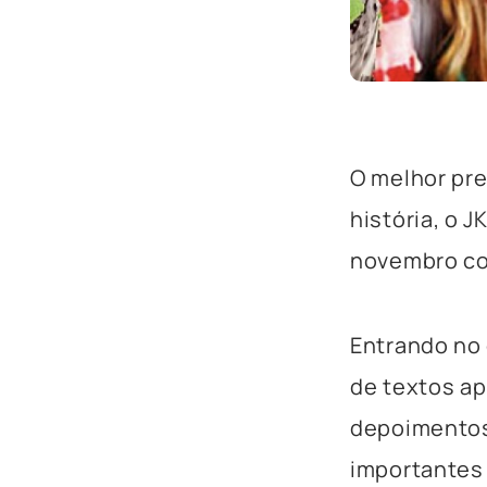
O melhor pr
história, o 
novembro com
Entrando no 
de textos ap
depoimentos 
importantes 