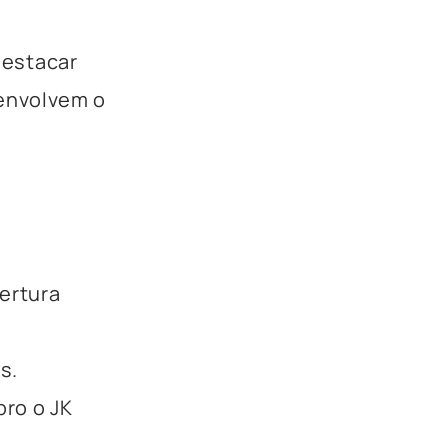
destacar
envolvem o
ertura
s.
ro o JK