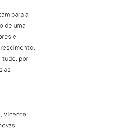
tam para a
io de uma
ores e
crescimento.
 tudo, por
s as
,
, Vicente
 novas