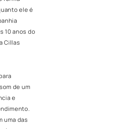
quanto ele é
panhia
s 10 anos do
a Cillas
para
o som de um
ncia e
endimento.
em uma das