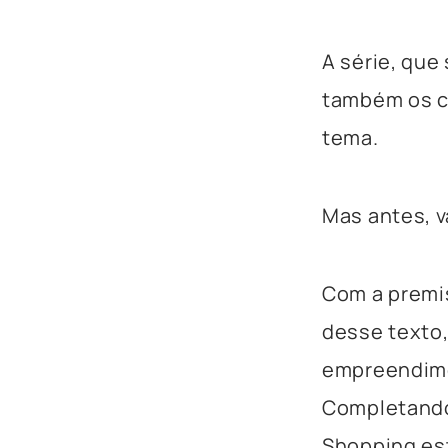
A série, que 
também os c
tema.
Mas antes, v
Com a premis
desse texto,
empreendimen
Completando 
Shopping es