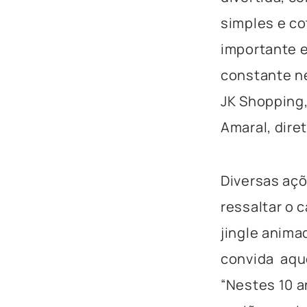
simples e co
importante e
constante n
JK Shopping,
Amaral, diret
Diversas aç
ressaltar o 
jingle anima
convida aqu
“Nestes 10 a