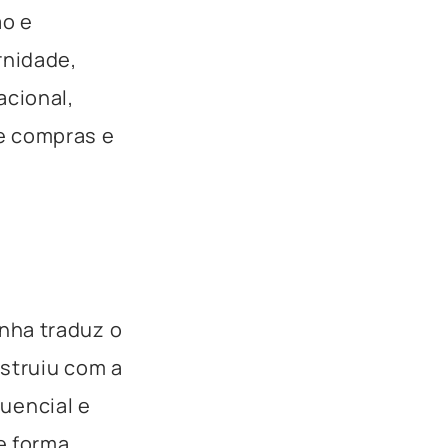
ão e
rnidade,
acional,
e compras e
nha traduz o
struiu com a
uencial e
De forma