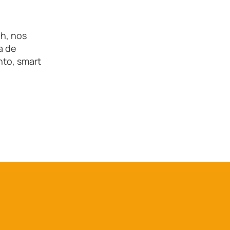
h, nos
a de
nto, smart