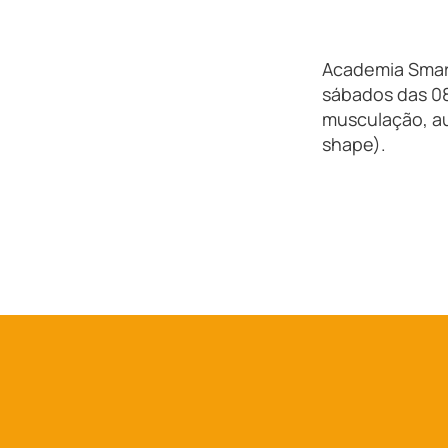
Academia Smart
sábados das 08
musculação, au
shape).