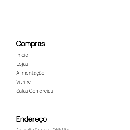
Compras
Início
Lojas
Alimentação
Vitrine
Salas Comercias
Endereço
AV. Hélio Prates - QNM 34