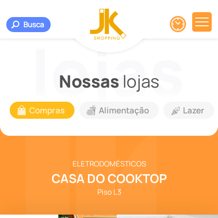
Busca
Nossas
lojas
Compras
Alimentação
Lazer
ELETRODOMÉSTICOS
CASA DO COOKTOP
Piso L3