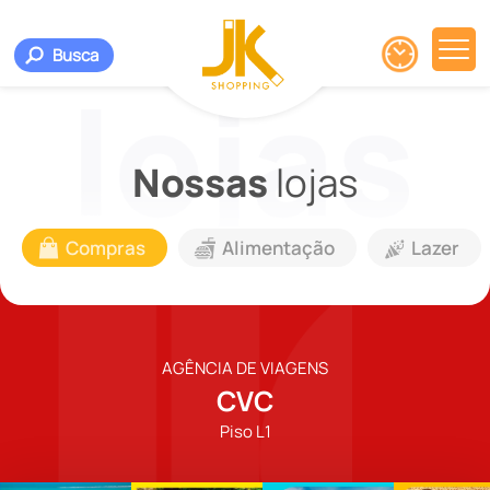
Busca
Nossas
lojas
Compras
Alimentação
Lazer
AGÊNCIA DE VIAGENS
CVC
Piso L1