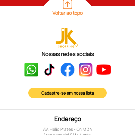
Voltar ao topo
Nossas redes sociais
Cadastre-se em nossa lista
Endereço
AV. Hélio Prates - QNM 34
Area especial 01 M Norte.