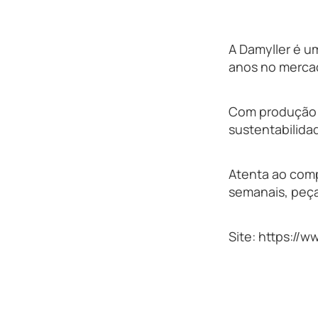
A Damyller é u
anos no merca
Com produção 1
sustentabilidad
Atenta ao com
semanais, peça
Site: https://