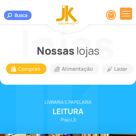
Busca
Nossas
lojas
Compras
Alimentação
Lazer
LIVRARIA E PAPELARIA
LEITURA
Piso L3