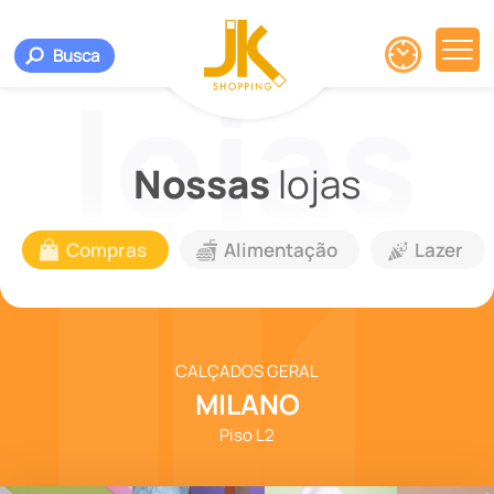
Busca
Nossas
lojas
Compras
Alimentação
Lazer
CALÇADOS GERAL
MILANO
Piso L2