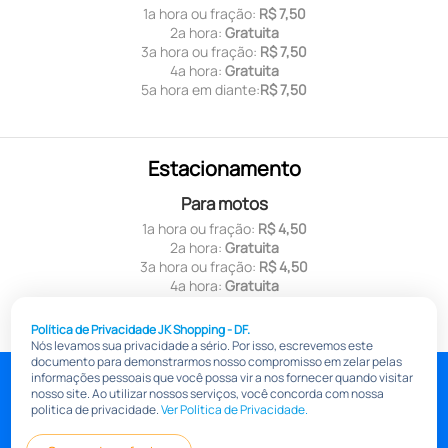
1ª hora ou fração:
R$ 7,50
2ª hora:
Gratuita
3ª hora ou fração:
R$ 7,50
4ª hora:
Gratuita
5ª hora em diante:
R$ 7,50
Estacionamento
Para motos
1ª hora ou fração:
R$ 4,50
2ª hora:
Gratuita
3ª hora ou fração:
R$ 4,50
4ª hora:
Gratuita
5ª hora em diante:
R$ 4,50
Política de Privacidade JK Shopping - DF.
Nós levamos sua privacidade a sério. Por isso, escrevemos este
documento para demonstrarmos nosso compromisso em zelar pelas
jkshoppingdf.com.br
informações pessoais que você possa vir a nos fornecer quando visitar
nosso site. Ao utilizar nossos serviços, você concorda com nossa
Pólitica de Transparência Salarial
Política de privacidade
politica de privacidade.
Ver Política de Privacidade.
Informações