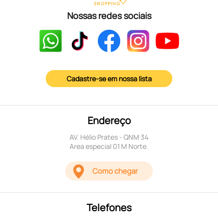
Nossas redes sociais
Cadastre-se em nossa lista
Endereço
AV. Hélio Prates - QNM 34
Area especial 01 M Norte.
Como chegar
Telefones