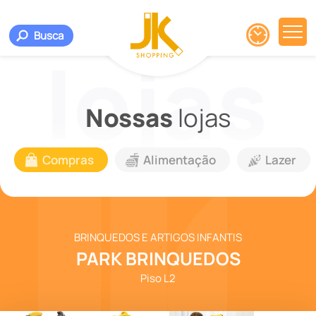
Busca
Nossas
lojas
Compras
Alimentação
Lazer
BRINQUEDOS E ARTIGOS INFANTIS
PARK BRINQUEDOS
Piso L2