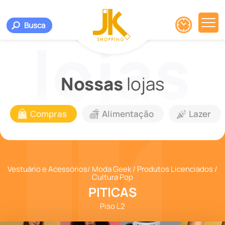
Busca
Nossas
lojas
Compras
Alimentação
Lazer
Vestuário e Acessórios/ Moda Geek / Produtos Licenciados /
Cultura Pop
PITICAS
Piso L2