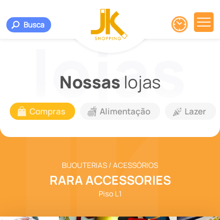
Busca
Nossas
lojas
Compras
Alimentação
Lazer
BIJOUTERIAS / ACESSÓRIOS
RARA ACCESSORIES
Piso L1