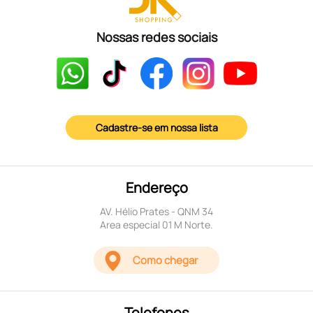
Nossas redes sociais
Cadastre-se em nossa lista
Endereço
AV. Hélio Prates - QNM 34
Area especial 01 M Norte.
Como chegar
Telefones