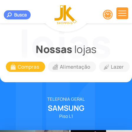
Busca
Nossas
lojas
Compras
Alimentação
Lazer
TELEFONIA GERAL
SAMSUNG
Piso L1