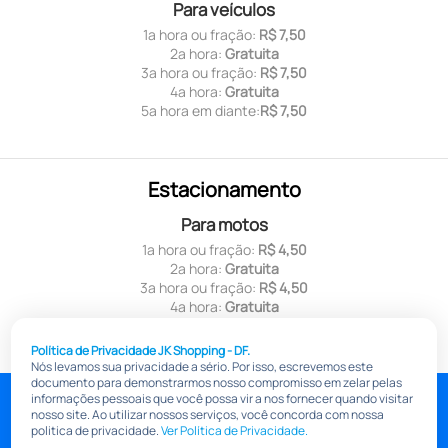
Para veículos
1ª hora ou fração:
R$ 7,50
2ª hora:
Gratuita
3ª hora ou fração:
R$ 7,50
4ª hora:
Gratuita
5ª hora em diante:
R$ 7,50
Estacionamento
Para motos
1ª hora ou fração:
R$ 4,50
2ª hora:
Gratuita
3ª hora ou fração:
R$ 4,50
4ª hora:
Gratuita
5ª hora em diante:
R$ 4,50
Política de Privacidade JK Shopping - DF.
Nós levamos sua privacidade a sério. Por isso, escrevemos este
documento para demonstrarmos nosso compromisso em zelar pelas
jkshoppingdf.com.br
informações pessoais que você possa vir a nos fornecer quando visitar
nosso site. Ao utilizar nossos serviços, você concorda com nossa
Pólitica de Transparência Salarial
Política de privacidade
politica de privacidade.
Ver Política de Privacidade.