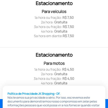
Estacionamento
Para veículos
1ª hora ou fração:
R$ 7,50
2ª hora:
Gratuita
3ª hora ou fração:
R$ 7,50
4ª hora:
Gratuita
5ª hora em diante:
R$ 7,50
Estacionamento
Para motos
1ª hora ou fração:
R$ 4,50
2ª hora:
Gratuita
3ª hora ou fração:
R$ 4,50
4ª hora:
Gratuita
5ª hora em diante:
R$ 4,50
Política de Privacidade JK Shopping - DF.
Nós levamos sua privacidade a sério. Por isso, escrevemos este
documento para demonstrarmos nosso compromisso em zelar pelas
jkshoppingdf.com.br
informações pessoais que você possa vir a nos fornecer quando visitar