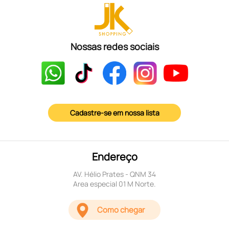
Nossas redes sociais
Cadastre-se em nossa lista
Endereço
AV. Hélio Prates - QNM 34
Area especial 01 M Norte.
Como chegar