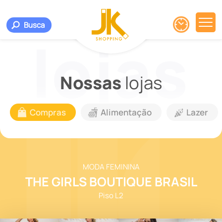
Busca
Nossas
lojas
Compras
Alimentação
Lazer
MODA FEMININA
THE GIRLS BOUTIQUE BRASIL
Piso L2