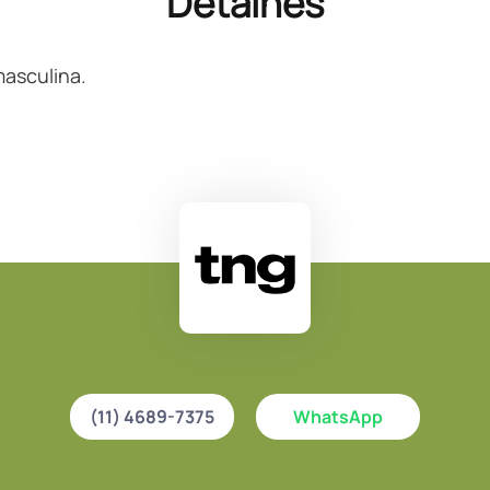
Detalhes
asculina.
(11) 4689-7375
WhatsApp