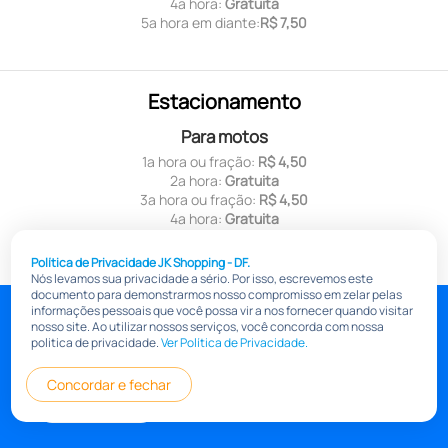
4ª hora:
Gratuita
5ª hora em diante:
R$ 7,50
Estacionamento
Para motos
1ª hora ou fração:
R$ 4,50
2ª hora:
Gratuita
3ª hora ou fração:
R$ 4,50
4ª hora:
Gratuita
5ª hora em diante:
R$ 4,50
Política de Privacidade JK Shopping - DF.
Nós levamos sua privacidade a sério. Por isso, escrevemos este
documento para demonstrarmos nosso compromisso em zelar pelas
jkshoppingdf.com.br
informações pessoais que você possa vir a nos fornecer quando visitar
nosso site. Ao utilizar nossos serviços, você concorda com nossa
Pólitica de Transparência Salarial
Política de privacidade
politica de privacidade.
Ver Política de Privacidade.
Informações
Concordar e fechar
Portal do lojista