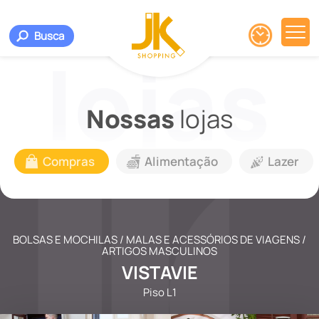
Busca
Nossas
lojas
Compras
Alimentação
Lazer
BOLSAS E MOCHILAS / MALAS E ACESSÓRIOS DE VIAGENS /
ARTIGOS MASCULINOS
VISTAVIE
Piso L1