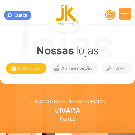
Busca
Nossas
lojas
Compras
Alimentação
Lazer
JÓIAS, ACESSÓRIOS E PERFUMARIA
VIVARA
Piso L2