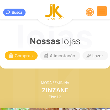
Busca
Nossas
lojas
Compras
Alimentação
Lazer
MODA FEMININA
ZINZANE
Piso L2