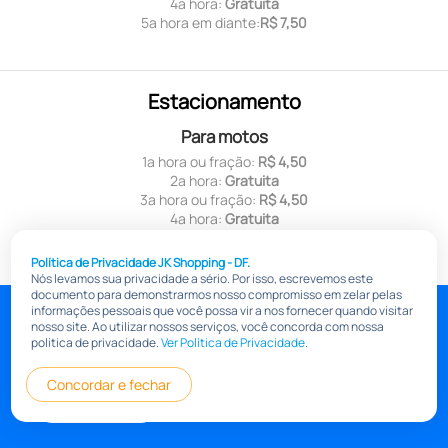
4ª hora:
Gratuita
5ª hora em diante:
R$ 7,50
Estacionamento
Para motos
1ª hora ou fração:
R$ 4,50
2ª hora:
Gratuita
3ª hora ou fração:
R$ 4,50
4ª hora:
Gratuita
5ª hora em diante:
R$ 4,50
Política de Privacidade JK Shopping - DF.
Nós levamos sua privacidade a sério. Por isso, escrevemos este
documento para demonstrarmos nosso compromisso em zelar pelas
jkshoppingdf.com.br
informações pessoais que você possa vir a nos fornecer quando visitar
nosso site. Ao utilizar nossos serviços, você concorda com nossa
Pólitica de Transparência Salarial
Política de privacidade
politica de privacidade.
Ver Política de Privacidade.
Informações
Concordar e fechar
Portal do lojista