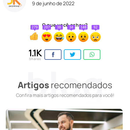
9 de junho de 2022
O que você achou?
279
207
38
34
148
92
1.1K
Shares
Artigos
recomendados
Confira mais artigos recomendados para você!