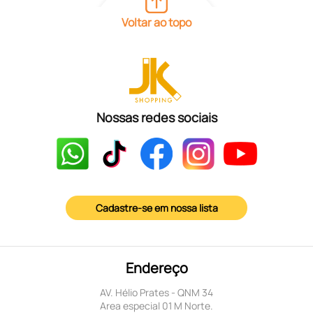
Voltar ao topo
Nossas redes sociais
Cadastre-se em nossa lista
Endereço
AV. Hélio Prates - QNM 34
Area especial 01 M Norte.