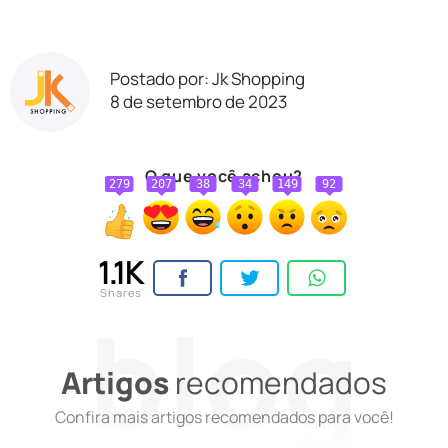
Postado por: Jk Shopping
8 de setembro de 2023
O que você achou?
279
207
38
34
149
92
1.1K
Shares
Artigos
recomendados
Confira mais artigos recomendados para você!