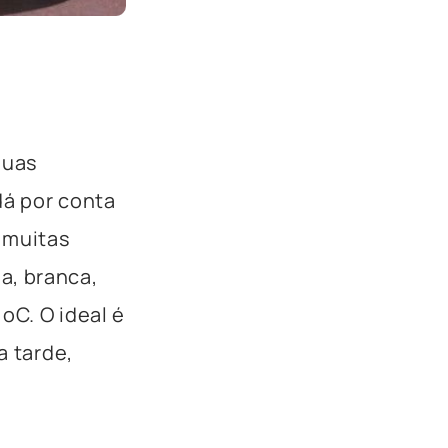
suas
dá por conta
 muitas
a, branca,
 ºC. O ideal é
a tarde,