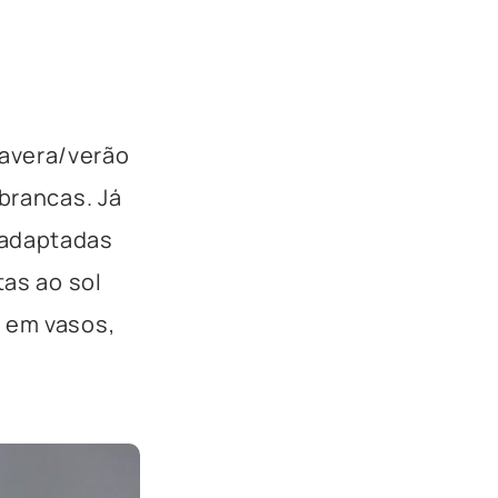
avera/verão
 brancas. Já
 adaptadas
tas ao
sol
s em
vasos
,