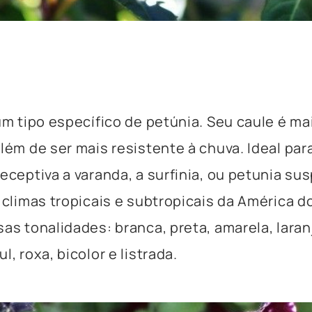
 um tipo específico de petúnia. Seu caule é mai
além de ser mais resistente à chuva. Ideal par
receptiva a varanda, a surfinia, ou petunia su
 climas tropicais e subtropicais da América do
sas tonalidades: branca, preta, amarela, laranj
l, roxa, bicolor e listrada.