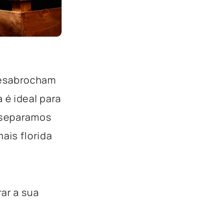
desabrocham
é ideal para
, separamos
ais florida
ar a sua