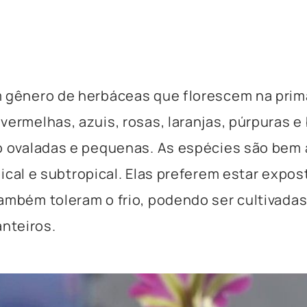
m gênero de herbáceas que florescem na prim
vermelhas, azuis, rosas, laranjas, púrpuras e
ão ovaladas e pequenas. As espécies são bem
ical
e subtropical. Elas preferem estar expos
ambém toleram o frio, podendo ser cultivada
anteiros
.