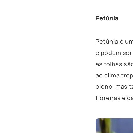
Petúnia
Petúnia é u
e podem ser 
as folhas s
ao clima
trop
pleno, mas t
floreiras e
c