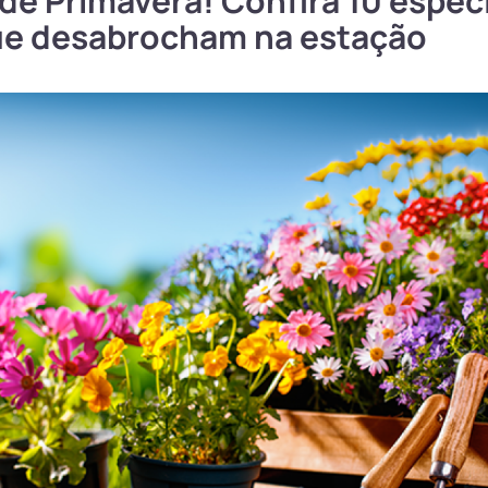
de Primavera! Confira 10 espéc
ue desabrocham na estação