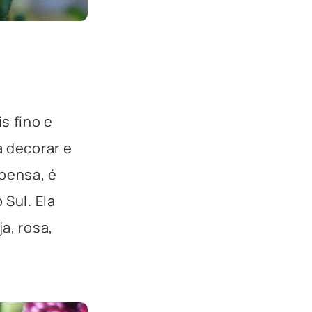
s fino e
a decorar e
spensa, é
 Sul. Ela
a, rosa,