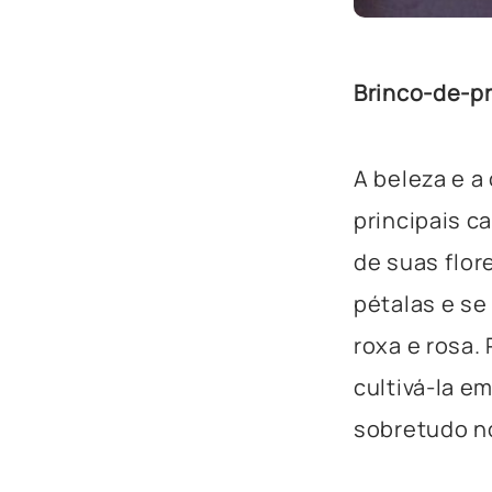
Brinco-de-p
A
beleza
e a 
principais c
de suas flor
pétalas e se
roxa e rosa. 
cultivá-la em
sobretudo n