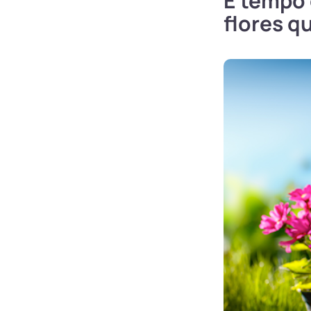
É tempo 
flores q