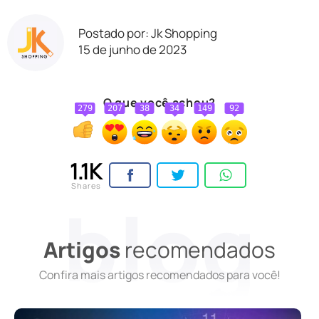
Postado por: Jk Shopping
15 de junho de 2023
O que você achou?
279
207
38
34
149
92
1.1K
Shares
Artigos
recomendados
Confira mais artigos recomendados para você!