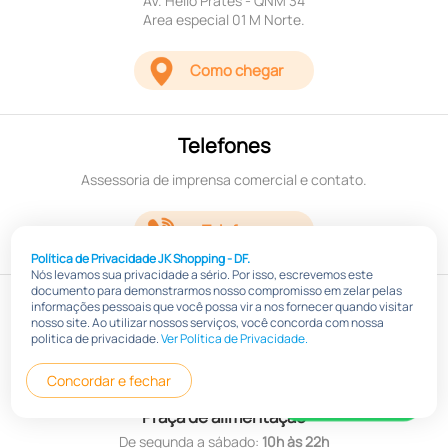
AV. Hélio Prates - QNM 34
Area especial 01 M Norte.
Como chegar
Telefones
Assessoria de imprensa comercial e contato.
Telefones
Política de Privacidade JK Shopping - DF.
Nós levamos sua privacidade a sério. Por isso, escrevemos este
documento para demonstrarmos nosso compromisso em zelar pelas
Horário
informações pessoais que você possa vir a nos fornecer quando visitar
nosso site. Ao utilizar nossos serviços, você concorda com nossa
Lojas
politica de privacidade.
Ver Política de Privacidade.
De segunda a sábado:
10h às 22h
Concordar e fechar
Domingos e feriados:
14h às 20h
Praça de alimentação
De segunda a sábado:
10h às 22h