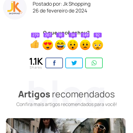
Postado por: Jk Shopping
26 de fevereiro de 2024
O que você achou?
279
207
38
34
149
92
1.1K
Shares
Artigos
recomendados
Confira mais artigos recomendados para você!