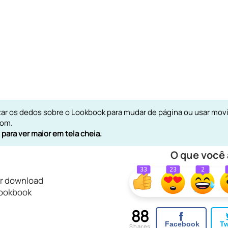
zar os dedos sobre o Lookbook para mudar de página ou usar mo
oom.
para ver maior em tela cheia.
O que você
33
23
2
r download
ookbook
88
Facebook
Tw
Shares