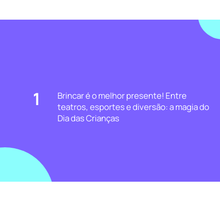
1
Brincar é o melhor presente! Entre
teatros, esportes e diversão: a magia do
Dia das Crianças