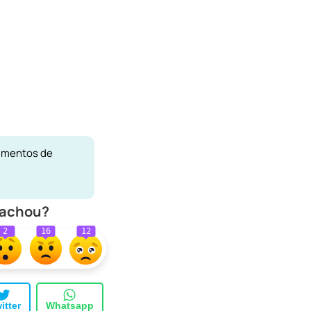
vimentos de
 achou?
2
16
12
itter
Whatsapp