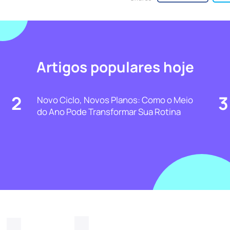
Artigos populares hoje
2
3
Novo Ciclo, Novos Planos: Como o Meio
do Ano Pode Transformar Sua Rotina