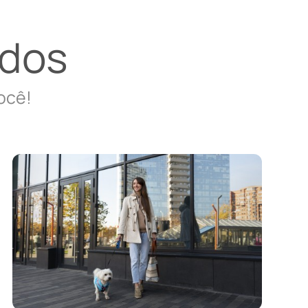
dos
ocê!