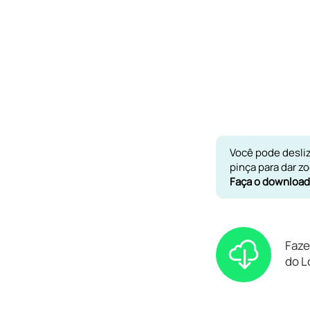
Você pode desli
pinça para dar z
Faça o download 
Faze
do L