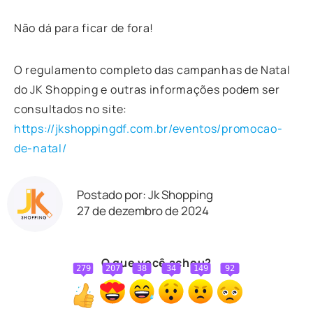
Não dá para ficar de fora!
O regulamento completo das campanhas de Natal
do JK Shopping e outras informações podem ser
consultados no site:
https://jkshoppingdf.com.br/eventos/promocao-
de-natal/
Postado por: Jk Shopping
27 de dezembro de 2024
O que você achou?
279
207
38
34
149
92