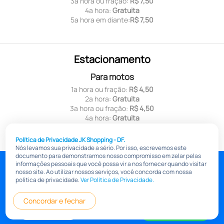
3ª hora ou fração:
R$ 7,50
4ª hora:
Gratuita
5ª hora em diante:
R$ 7,50
Estacionamento
Para motos
1ª hora ou fração:
R$ 4,50
2ª hora:
Gratuita
3ª hora ou fração:
R$ 4,50
4ª hora:
Gratuita
5ª hora em diante:
R$ 4,50
Política de Privacidade JK Shopping - DF.
Nós levamos sua privacidade a sério. Por isso, escrevemos este
documento para demonstrarmos nosso compromisso em zelar pelas
jkshoppingdf.com.br
informações pessoais que você possa vir a nos fornecer quando visitar
nosso site. Ao utilizar nossos serviços, você concorda com nossa
Pólitica de Transparência Salarial
Política de privacidade
politica de privacidade.
Ver Política de Privacidade.
Informações
Concordar e fechar
Portal do lojista