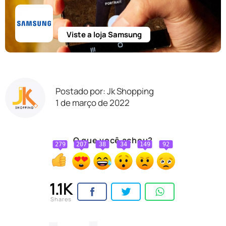
Viste a loja Samsung
Postado por: Jk Shopping
1 de março de 2022
O que você achou?
279
207
38
34
149
92
1.1K
Shares