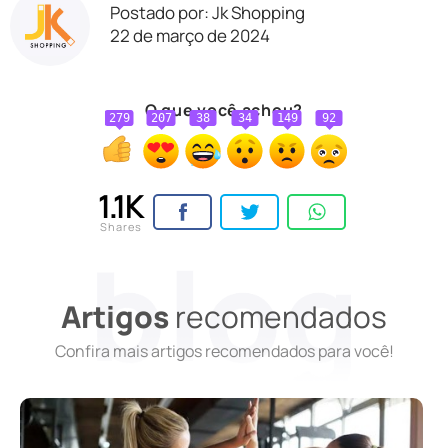
Postado por: Jk Shopping
22 de março de 2024
O que você achou?
279
207
38
34
149
92
1.1K
Shares
Artigos
recomendados
Confira mais artigos recomendados para você!