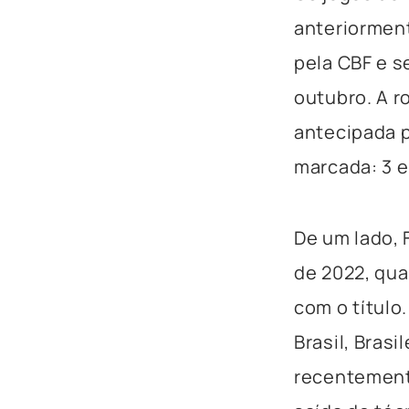
anteriorment
pela CBF e s
outubro. A r
antecipada p
marcada: 3 
De um lado, 
de 2022, qua
com o título
Brasil, Bras
recentement