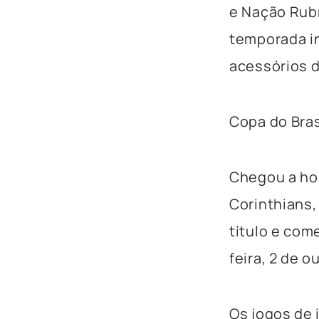
e Nação Rub
temporada in
acessórios d
Copa do Bras
Chegou a hor
Corinthians,
título e com
feira, 2 de o
Os jogos de 