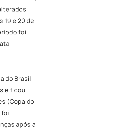
alterados
s 19 e 20 de
ríodo foi
data
a do Brasil
s e ficou
ões (Copa do
 foi
anças após a