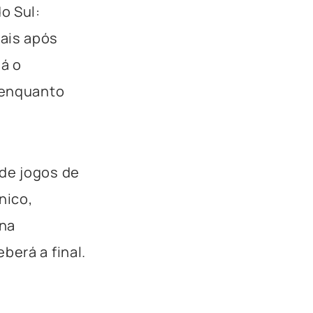
o Sul:
ais após
Já o
, enquanto
 de jogos de
nico,
 na
berá a final.