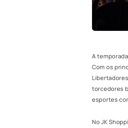
A temporada
Com os princ
Libertadores
torcedores b
esportes com
No JK Shoppi