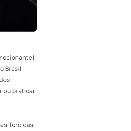
emocionante!
 Brasil,
 dos
r ou praticar
des Torcidas