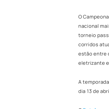
O Campeonato
nacional mai
torneio pass
corridos atu
estão entre 
eletrizante 
A temporada
dia 13 de ab