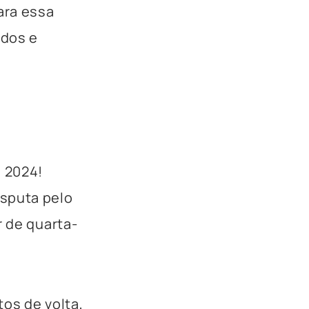
ara essa
ados e
l 2024!
isputa pelo
r de quarta-
os de volta,