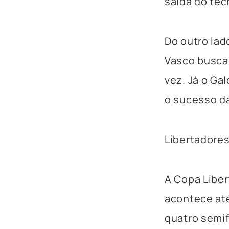
saída do téc
Do outro lad
Vasco busca 
vez. Já o Gal
o sucesso da
Libertadores
A Copa Liber
acontece até
quatro semifi