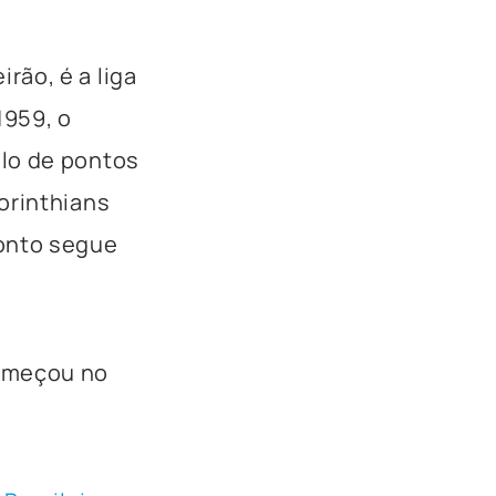
rão, é a liga
1959, o
elo de pontos
orinthians
ponto segue
começou no