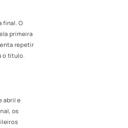
 final. O
ela primeira
tenta repetir
o título.
 abril e
nal, os
ileiros