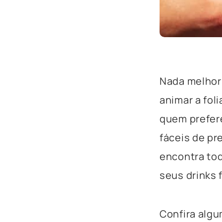
Nada melhor 
animar a fol
quem prefere
fáceis de pr
encontra tod
seus drinks 
Confira alg