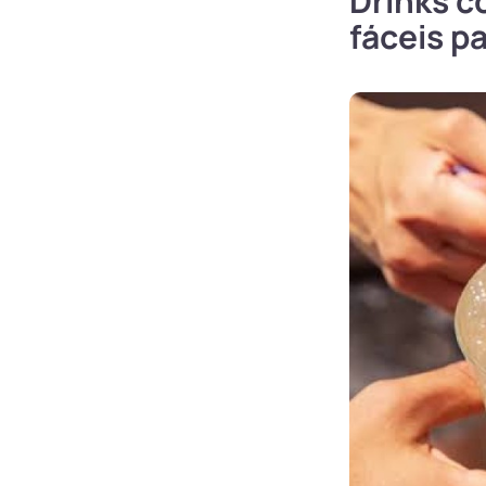
Drinks c
fáceis pa