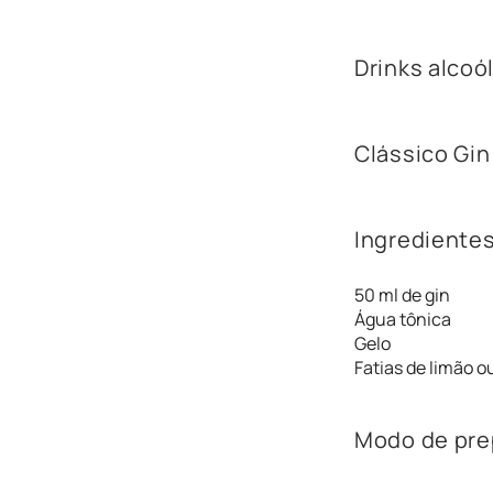
Drinks alcoó
Clássico Gin
Ingredientes
50 ml de gin
Água tônica
Gelo
Fatias de limão o
Modo de pre