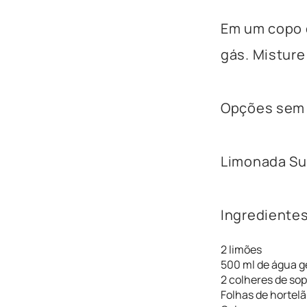
Em um copo 
gás. Misture
Opções sem 
Limonada Su
Ingredientes
2 limões
500 ml de água g
2 colheres de so
Folhas de hortelã