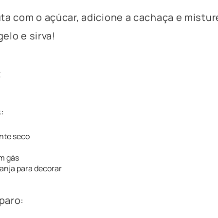
ta com o açúcar, adicione a cachaça e mistur
elo e sirva!
z
:
nte seco
m gás
aranja para decorar
paro: