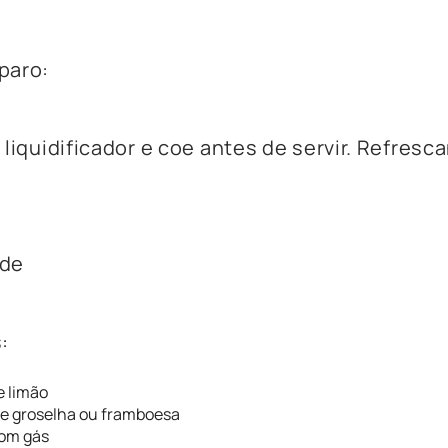
paro:
 liquidificador e coe antes de servir. Refresc
ade
:
e limão
de groselha ou framboesa
com gás