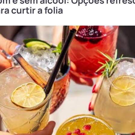
om e sem álcool: Opções refres
ra curtir a folia