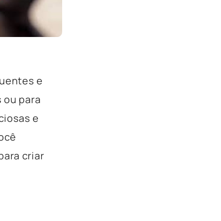
quentes e
s ou para
ciosas e
você
ara criar