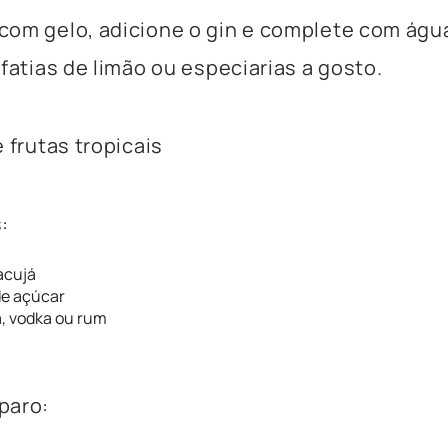
om gelo, adicione o gin e complete com água
 fatias de limão ou especiarias a gosto.
 frutas tropicais
:
acujá
de açúcar
, vodka ou rum
paro: