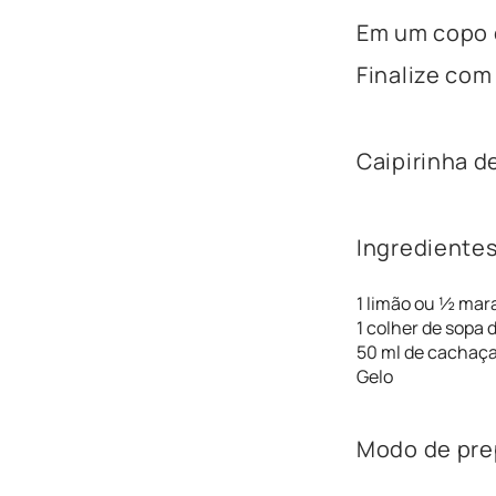
Em um copo c
Finalize com
Caipirinha de
Ingredientes
1 limão ou ½ mar
1 colher de sopa 
50 ml de cachaça
Gelo
Modo de pre