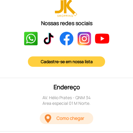
Nossas redes sociais
Cadastre-se em nossa lista
Endereço
AV. Hélio Prates - QNM 34
Area especial 01 M Norte.
Como chegar