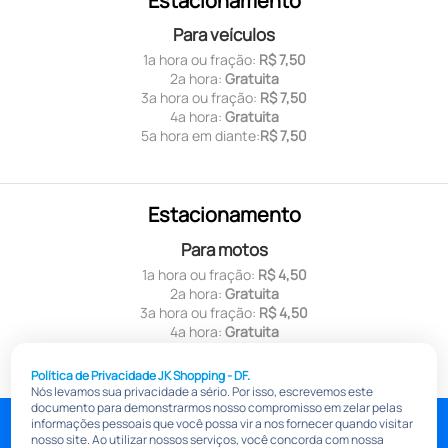
Estacionamento
Para veículos
1ª hora ou fração:
R$ 7,50
2ª hora:
Gratuita
3ª hora ou fração:
R$ 7,50
4ª hora:
Gratuita
5ª hora em diante:
R$ 7,50
Estacionamento
Para motos
1ª hora ou fração:
R$ 4,50
2ª hora:
Gratuita
3ª hora ou fração:
R$ 4,50
4ª hora:
Gratuita
5ª hora em diante:
R$ 4,50
Política de Privacidade JK Shopping - DF.
Nós levamos sua privacidade a sério. Por isso, escrevemos este
documento para demonstrarmos nosso compromisso em zelar pelas
jkshoppingdf.com.br
informações pessoais que você possa vir a nos fornecer quando visitar
nosso site. Ao utilizar nossos serviços, você concorda com nossa