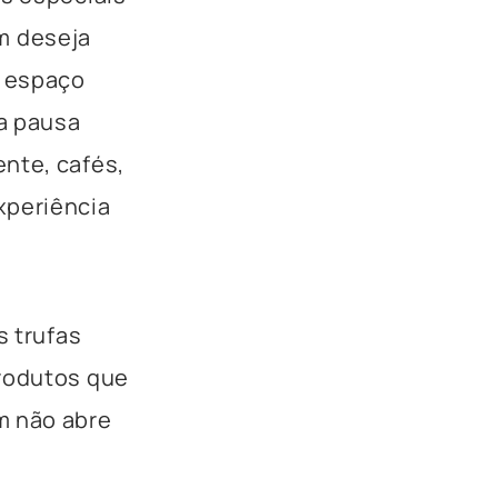
m deseja
m espaço
a pausa
nte, cafés,
xperiência
s trufas
produtos que
m não abre