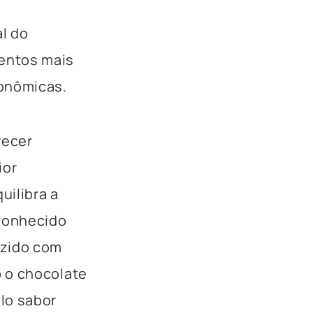
al do
entos mais
ronômicas.
recer
ior
uilibra a
 conhecido
uzido com
 o chocolate
lo sabor