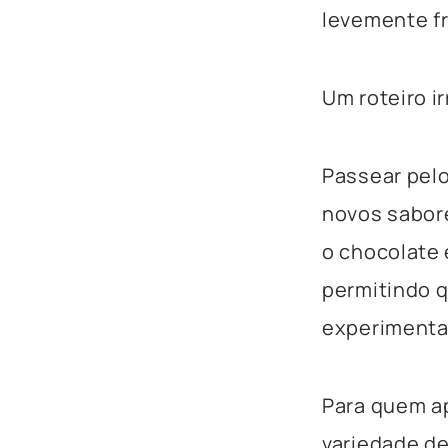
levemente f
Um roteiro i
Passear pel
novos sabor
o chocolate
permitindo q
experimenta
Para quem a
variedade de