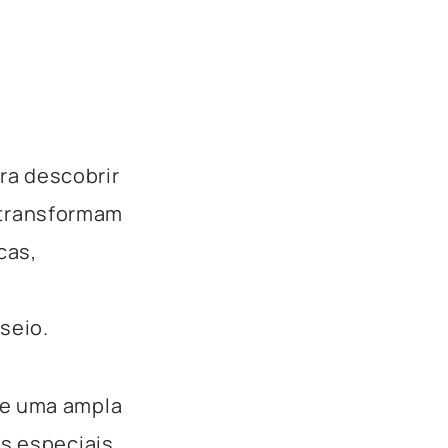
ra descobrir
 transformam
cas,
seio.
ce uma ampla
as especiais