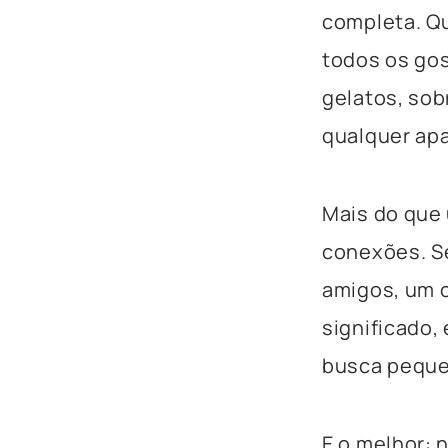
completa. Q
todos os gos
gelatos, so
qualquer apa
Mais do que 
conexões. Se
amigos, um c
significado,
busca peque
E o melhor: 