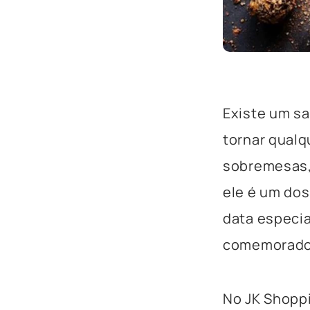
Existe um s
tornar qualq
sobremesas,
ele é um do
data especia
comemorado 
No JK Shopp