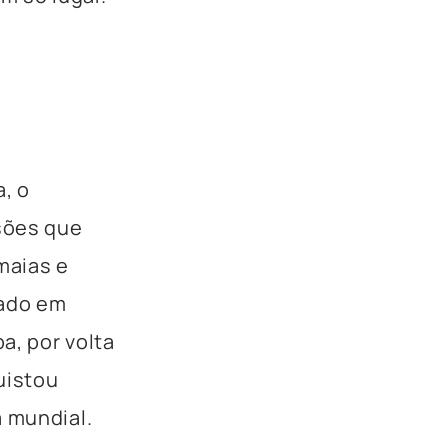
, o
sões que
maias e
zado em
a, por volta
uistou
a mundial.