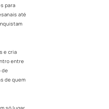
s para
esanais até
onquistam
 e cria
ntro entre
o de
tas de quem
m só lugar.