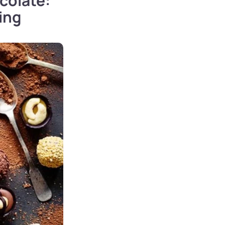
colate:
ing