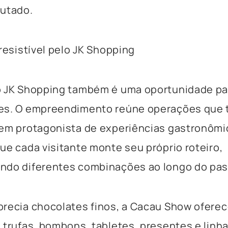
rutado.
rresistível pelo JK Shopping
o JK Shopping também é uma oportunidade pa
es. O empreendimento reúne operações que
 em protagonista de experiências gastronômi
ue cada visitante monte seu próprio roteiro,
ndo diferentes combinações ao longo do pas
precia chocolates finos, a Cacau Show ofere
 trufas, bombons, tabletes, presentes e linh