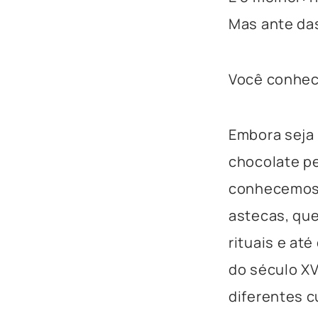
Mas ante da
Você conhece
Embora seja 
chocolate p
conhecemos 
astecas, que
rituais e at
do século XV
diferentes c