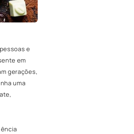
 pessoas e
esente em
am gerações,
ganha uma
ate,
iência