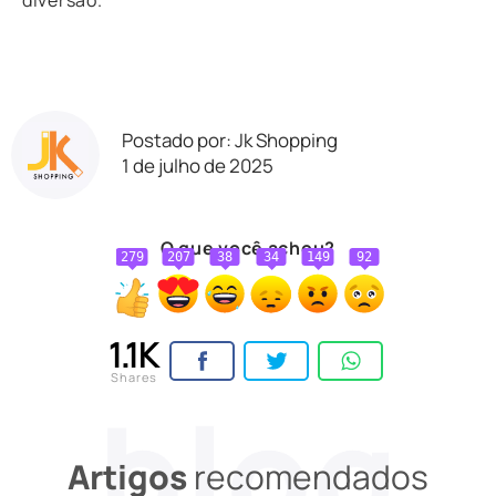
Postado por: Jk Shopping
1 de julho de 2025
O que você achou?
279
207
38
34
149
92
1.1K
Shares
Artigos
recomendados