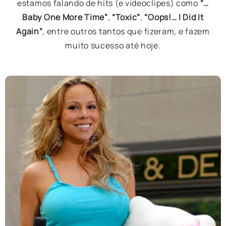
estamos falando de hits (e videoclipes) como
“…
Baby One More Time”
,
“Toxic”
,
“Oops!… I Did It
Again”
, entre outros tantos que fizeram, e fazem
muito sucesso até hoje.