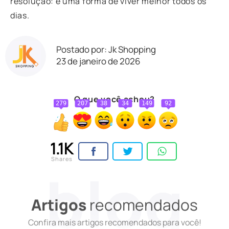
resolução: é uma forma de viver melhor todos os
dias.
Postado por: Jk Shopping
23 de janeiro de 2026
O que você achou?
279
207
38
34
149
92
1.1K
Shares
Artigos
recomendados
Confira mais artigos recomendados para você!