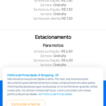
1ª hora ou fração:
R$ 7,50
2ª hora:
Gratuita
3ª hora ou fração:
R$ 7,50
4ª hora:
Gratuita
5ª hora em diante:
R$ 7,50
Estacionamento
Para motos
1ª hora ou fração:
R$ 4,50
2ª hora:
Gratuita
3ª hora ou fração:
R$ 4,50
4ª hora:
Gratuita
5ª hora em diante:
R$ 4,50
Política de Privacidade JK Shopping - DF.
Nós levamos sua privacidade a sério. Por isso, escrevemos este
documento para demonstrarmos nosso compromisso em zelar pelas
jkshoppingdf.com.br
informações pessoais que você possa vir a nos fornecer quando visitar
nosso site. Ao utilizar nossos serviços, você concorda com nossa
Pólitica de Transparência Salarial
Política de privacidade
politica de privacidade.
Ver Política de Privacidade.
Informações
Concordar e fechar