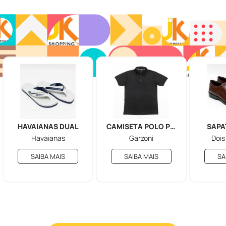
HAVAIANAS DUAL
CAMISETA POLO PRIME
SAPA
Havaianas
Garzoni
Dois
SAIBA MAIS
SAIBA MAIS
SA