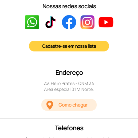
Nossas redes sociais
Cadastre-se em nossa lista
Endereço
AV. Hélio Prates - QNM 34
Area especial 01 M Norte.
Como chegar
Telefones