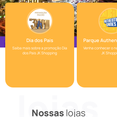
Dia dos Pais
Parque Authen
Saiba mais sobre a promoção Dia
Venha conhecer o n
dos Pais JK Shopping
JK Shopp
Nossas
lojas